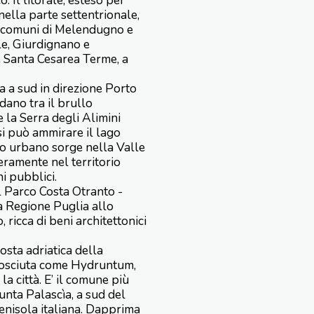
. Il litorale, esteso per
 nella parte settentrionale,
n i comuni di Melendugno e
le, Giurdignano e
e Santa Cesarea Terme, a
ea a sud in direzione Porto
dano tra il brullo
 la Serra degli Alimini
si può ammirare il lago
ro urbano sorge nella Valle
teramente nel territorio
i pubblici.
el Parco Costa Otranto -
la Regione Puglia allo
 ricca di beni architettonici
osta adriatica della
nosciuta come Hydruntum,
a città. E’ il comune più
unta Palascìa, a sud del
penisola italiana. Dapprima