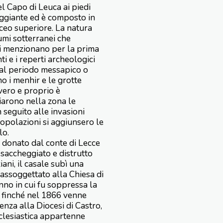
el Capo di Leuca ai piedi
eggiante ed è composto in
aceo superiore. La natura
iumi sotterranei che
ei menzionano per la prima
ti e i reperti archeologici
e al periodo messapico o
no i menhir e le grotte
vero e proprio è
iarono nella zona le
 seguito alle invasioni
popolazioni si aggiunsero le
lo.
 donato dal conte di Lecce
 saccheggiato e distrutto
ani, il casale subì una
assoggettato alla Chiesa di
nno in cui fu soppressa la
o finché nel 1866 venne
za alla Diocesi di Castro,
cclesiastica appartenne