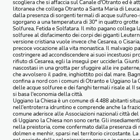
scogliera che si affaccia sul Canale d'Otranto ed è at
litoranea che collega Otranto a Santa Maria di Leuca. 
dalla presenza di sorgenti termali di acque sulfure
sgorgano a una temperatura di 30° in quattro grotte
Solfurea, Fetida e Solfatara. Il mito pagano collega 
solfuree al disfacimento dei corpi dei giganti Leuterni
versione cristiana vuole invece che Cesarea, o Cisaria
precoce vocazione alla vita monastica. Il malvagio p
costringere ad accondiscendere ai suoi incestuosi pro
rifiuto di Cesarea, egli la inseguì per ucciderla. Giunti 
nascostasi in una grotta per sfuggire alle ire paterne
che avvolsero il padre, inghiottito poi dal mare. Bagn
confina a nord con i comuni di Otranto e Uggiano la 
delle acque solfuree e dei fanghi termali risale al II 
si basa l'economia della città.
Uggiano la Chiesa è un comune di 4.488 abitanti situ
nell'entroterra idruntino e comprende anche la frazio
comune aderisce alle Associazioni nazionali città del 
di Uggiano la Chiesa non sono certe. Gli insediamen
nella preistoria, come confermato dalla presenza di 
dolmen e menhir, sparsi nel territorio circostante. La