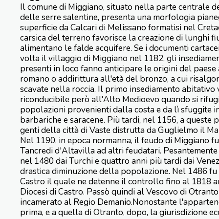
Il comune di Miggiano, situato nella parte centrale d
delle serre salentine, presenta una morfologia pian
superficie da Calcari di Melissano formatisi nel Cret
carsica del terreno favorisce la creazione di lunghi f
alimentano le falde acquifere. Se i documenti cartac
volta il villaggio di Miggiano nel 1182, gli insediamen
presenti in loco fanno anticipare le origini del paes
romano o addirittura all'età del bronzo, a cui risalgo
scavate nella roccia. Il primo insediamento abitativo 
riconducibile però all'Alto Medioevo quando si rifug
popolazioni provenienti dalla costa e da lì sfuggite in
barbariche e saracene. Più tardi, nel 1156, a queste 
genti della città di Vaste distrutta da Guglielmo il Ma
Nel 1190, in epoca normanna, il feudo di Miggiano fu
Tancredi d'Altavilla ad altri feudatari. Pesantemente
nel 1480 dai Turchi e quattro anni più tardi dai Venezi
drastica diminuzione della popolazione. Nel 1486 fu 
Castro il quale ne detenne il controllo fino al 1818 a
Diocesi di Castro. Passò quindi al Vescovo di Otrant
incamerato al Regio Demanio.Nonostante l'appartenen
prima, e a quella di Otranto, dopo, la giurisdizione e