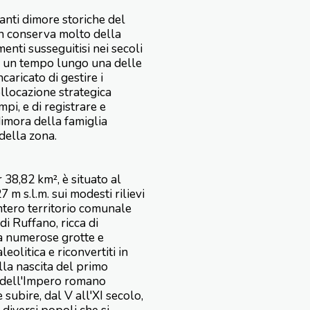
anti dimore storiche del
non conserva molto della
enti susseguitisi nei secoli
to un tempo lungo una delle
ncaricato di gestire i
ollocazione strategica
mpi, e di registrare e
dimora della famiglia
 della zona.
 38,82 km², è situato al
 m s.l.m. sui modesti rilievi
intero territorio comunale
di Ruffano, ricca di
ta numerose grotte e
leolitica e riconvertiti in
ulla nascita del primo
a dell'Impero romano
subire, dal V all'XI secolo,