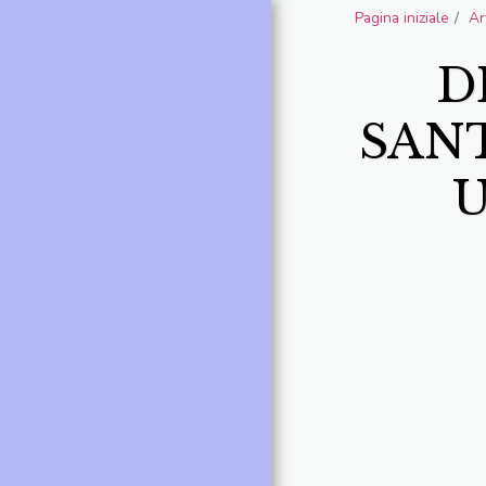
Pagina iniziale
Ar
Il Drago
D
PAGINA INIZIALE
SAN
INFORMAZIONI SUL SITO
U
CONTATTO
INFORMAZIONI SU M.G.
DE JUDICIBUS
LEGGIMI ( TUTTI I DIRITTI
RISERVATI)
FILMATI
GALLERIA
ARTICOLI
COMUNICAZIONI
CITAZIONI AFORISMI
FRASI CELEBRI
RECENSIONI