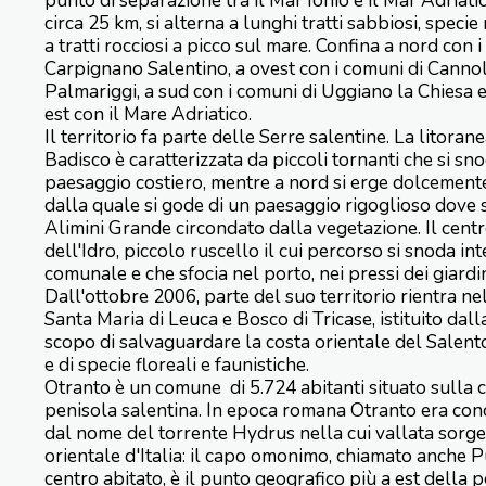
punto di separazione tra il Mar Ionio e il Mar Adriatico
circa 25 km, si alterna a lunghi tratti sabbiosi, specie
a tratti rocciosi a picco sul mare. Confina a nord co
Carpignano Salentino, a ovest con i comuni di Canno
Palmariggi, a sud con i comuni di Uggiano la Chiesa 
est con il Mare Adriatico.
Il territorio fa parte delle Serre salentine. La litoran
Badisco è caratterizzata da piccoli tornanti che si sno
paesaggio costiero, mentre a nord si erge dolcemente
dalla quale si gode di un paesaggio rigoglioso dove 
Alimini Grande circondato dalla vegetazione. Il cent
dell'Idro, piccolo ruscello il cui percorso si snoda in
comunale e che sfocia nel porto, nei pressi dei giardin
Dall'ottobre 2006, parte del suo territorio rientra n
Santa Maria di Leuca e Bosco di Tricase, istituito dal
scopo di salvaguardare la costa orientale del Salento,
e di specie floreali e faunistiche.
Otranto è un comune di 5.724 abitanti situato sulla c
penisola salentina. In epoca romana Otranto era co
dal nome del torrente Hydrus nella cui vallata sorge l
orientale d'Italia: il capo omonimo, chiamato anche P
centro abitato, è il punto geografico più a est della 