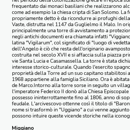
nel periodo della colonizzazione greca e in epoca suc
frequentato dai monaci basiliani che realizzarono alc
come ad esempio la chiesa cripta di San Solomo. La f
propriamente detto è da ricondurre ai profughi della 
Vaste, distrutta nel 1147 da Guglielmo il Malo. In orig
principalmente una torre di avvistamento a protezione
negli antichi documenti era chiamata infatti "Viggian
latina "Vigilarum", col significato di "luogo di vedetta
dell'Angelo è ciò che resta dell'originario avamposto 
costruita nel secolo XVII e si affaccia sulla piazza pri
vie Santa Lucia e Casamassella. La torre è stata dichi
interesse storico-culturale. Quando l'esercito spagnol
proprietà della Torre ad un suo capitano stabilitosi 
1968 appartiene alla famiglia Siciliano. Ora è abitata 
de Marco.Intorno alla torre sorse in seguito un villa
l'imperatore Federico II donò alla Chiesa Episcopale 
possesso ininterrottamente fino al 1806, anno di so
feudale. L'arcivescovo ottenne così il titolo di "Baron
nome si trasformò in "Uggiano" a cui venne aggiunto "
possono intuire queste vicende storiche nella iconog
Miggiano