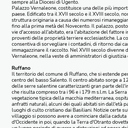
sempre alla Diocesi di Ugento.
Palazzo Vernaleone, costituisce una delle più import
paese. Edificato tra il XVII secolo e il XVIII secolo, 
struttura originaria a causa dei numerosi rimaneggiam
fino alla prima metà del Novecento. Il palazzo, pos
vie d'accesso all'abitato, era l'abitazione del fattore i
proventi delle proprietà terriere ecclesiastiche. La c
consentiva di sorvegliare i contadini, di ritorno dai ca
immagazzinare il raccolto. Nel XVIII secolo divenne 
Vernaleone, nella veste di amministratori di giustizia
Ruffano
Il territorio del comune di Ruffano, che si estende per
centro del basso Salento. Il centro abitato sorge a 127
delle serre salentine caratterizzanti gran parte dell'
che risulta compreso tra i 96 e i 179 m s.l.m. La Serra 
vegetazione tipica della macchia mediterranea, ospi
anfratti naturali, alcuni dei quali abitati sin dall'età pa
luoghi di culto cristiano dai Basiliani. Notizie certe s
villaggio si possono avere a cominciare dalla cadut
d'Occidente in poi, quando la Terra d'Otranto dovette 