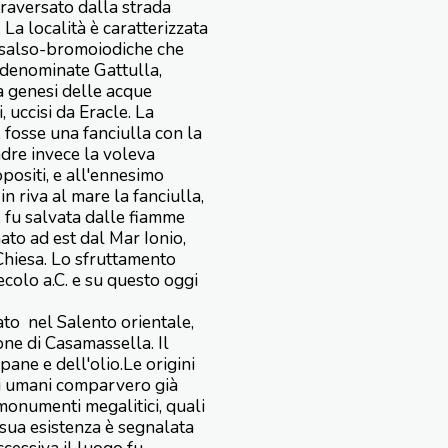
traversato dalla strada
La località è caratterizzata
o-salso-bromoiodiche che
 denominate Gattulla,
la genesi delle acque
, uccisi da Eracle. La
, fosse una fanciulla con la
adre invece la voleva
positi, e all'ennesimo
in riva al mare la fanciulla,
, fu salvata dalle fiamme
ato ad est dal Mar Ionio,
Chiesa. Lo sfruttamento
secolo a.C. e su questo oggi
ato nel Salento orientale,
ne di Casamassella. Il
pane e dell'olio.Le origini
ti umani comparvero già
monumenti megalitici, quali
 sua esistenza è segnalata