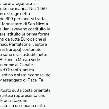
 tardi aragonese, si
edrale normanna. Nel 1480
cero strage della
do 800 persone: si tratta
 il Monastero di San Nicola
iliani avevano costituito la
ere istituito la prima forma
nti da tutta Europa che si
naci, Pantaleone, l'autore
 in Europa) contenuto
o sono ora custoditi nelle
a Berlino a Mosca.Sede
 suo nome al Canale
ra d'Otranto, antica
 antico è stato riconosciuto
Messaggero di Pace. Fa
tuato sulla costa orientale
tranto,e rappresenta uno
 È una stazione
cato su un ripiano della