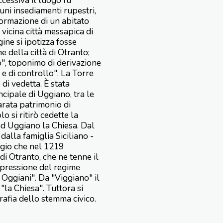
cessiva il luogo fu
uni insediamenti rupestri,
ormazione di un abitato
vicina città messapica di
ine si ipotizza fosse
 della città di Otranto;
o", toponimo di derivazione
 e di controllo". La Torre
di vedetta. È stata
ncipale di Uggiano, tra le
arata patrimonio di
o si ritirò cedette la
ad Uggiano la Chiesa. Dal
dalla famiglia Siciliano -
ggio che nel 1219
di Otranto, che ne tenne il
ppressione del regime
 Oggiani". Da "Viggiano" il
la Chiesa". Tuttora si
rafia dello stemma civico.