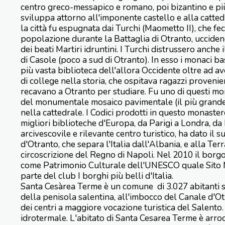
centro greco-messapico e romano, poi bizantino e più
sviluppa attorno all'imponente castello e alla catt
la città fu espugnata dai Turchi (Maometto II), che fe
popolazione durante la Battaglia di Otranto, ucciden
dei beati Martiri idruntini. I Turchi distrussero anche
di Casole (poco a sud di Otranto). In esso i monaci bas
più vasta biblioteca dell'allora Occidente oltre ad av
di college nella storia, che ospitava ragazzi provenie
recavano a Otranto per studiare. Fu uno di questi mo
del monumentale mosaico pavimentale (il più grande
nella cattedrale. I Codici prodotti in questo monaster
migliori biblioteche d'Europa, da Parigi a Londra, d
arcivescovile e rilevante centro turistico, ha dato il
d'Otranto, che separa l'Italia dall'Albania, e alla Ter
circoscrizione del Regno di Napoli. Nel 2010 il borgo
come Patrimonio Culturale dell'UNESCO quale Sito 
parte del club I borghi più belli d'Italia.
Santa Cesàrea Terme è un comune di 3.027 abitanti si
della penisola salentina, all'imbocco del Canale d'O
dei centri a maggiore vocazione turistica del Salento.
idrotermale. L'abitato di Santa Cesarea Terme è arroc